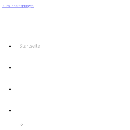
Zum Inhalt springen
Creative Media Communication Engineering
Startseite
Über
Services
Portfolio
Creative